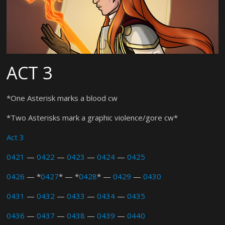
ACT 3
*One Asterisk marks a blood cw
*Two Asterisks mark a graphic violence/gore cw*
Act 3
0421
—
0422
—
0423
—
0424
—
0425
0426
— *
0427
* — *
0428
* —
0429
—
0430
0431
—
0432
—
0433
—
0434
—
0435
0436
—
0437
—
0438
—
0439
—
0440